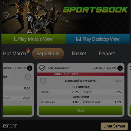
Play Mobile View
Play Desktop View
Hot Match
Sepakbola
Basket
E-Sport
PIALA DENMARK
06/08, 11:00 PM
UEFA CONFERENCE LEAGU...
PROMO SBO SPORT
Dynamo K
Naestved
Hvidovre
VS
F
FT.Handicap
-0
Home 0
0.25
-0.25
Home 0
Away 0
O
Over/Under
-1
Di Atas 2.50
-1.02
-1.19
Di Atas 2.25
Di Bawah 2.25
PLAY
ESPORT
Lihat Semua