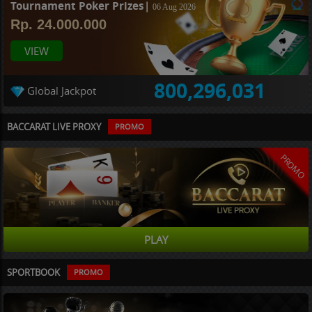
Tournament Poker Prizes|
06 Aug 2026
Rp. 24.000.000
VIEW
800,296,031
Global Jackpot
BACCARAT LIVE PROXY
PROMO
PROMO
PLAY
SPORTBOOK
PROMO