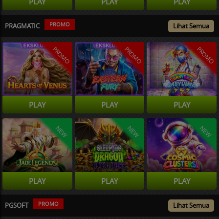
PLAY
PLAY
PLAY
PROMO
PRAGMATIC
Lihat Semua
PROMO
PROMO
PROMO
PLAY
PLAY
PLAY
NEW
NEW
NEW
PLAY
PLAY
PLAY
PROMO
PGSOFT
Lihat Semua