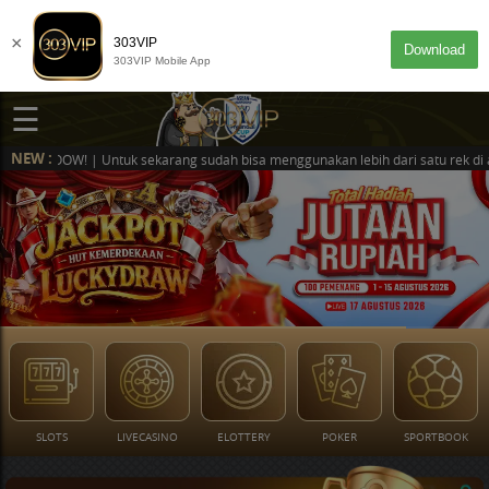
×
303VIP
Download
303VIP Mobile App
☰
NEW :
OOW! | Untuk sekarang sudah bisa menggunakan lebih dari satu rek di akun |
DESKTOP
MASUK
SLOTS
LIVECASINO
ELOTTERY
POKER
SPORTBOOK