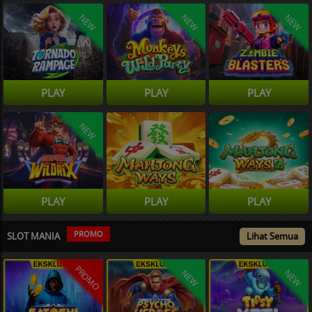
NEW
NEW
NEW
PLAY
PLAY
PLAY
NEW
PLAY
PLAY
PLAY
PROMO
SLOT MANIA
Lihat Semua
PROMO
NEW
NEW