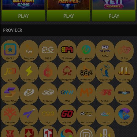
PLAY
PLAY
PLAY
PROVIDER
FaChai
IDNSlot
Pragmatic
PGSoft
Slot Mania
Microgaming
PP Pop
JDB
Habanero
Spadegaming
PP 98% RTP
Penguin King
Jili Gaming
No Limit City
Stream N Spin
Playtech
5g Games
GMW
Manaplay
FastSpin
Luckysafe
YGGDRASIL
Playstar
CQ9
Play N Go
Joker Gaming
Live22
ClotPlay