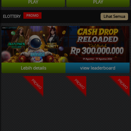
PLAY
PLAY
PROMO
ELOTTERY
Lihat Semua
Lebih details
view leaderboard
PROMO
PROMO
PROMO