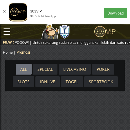
×
303VIP
Download
303VIP Mobile App
☰
NEW :
arang sudah bisa menggunakan lebih dari satu rek di akun | 303VIP situs Bo
Home
Promosi
ALL
SPECIAL
LIVECASINO
POKER
SLOTS
IDNLIVE
TOGEL
SPORTBOOK
DESKTOP
MASUK